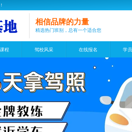
！
相信品牌的力量
精选热门班别，总有一个适合您
课程
驾校风采
在线报名
学