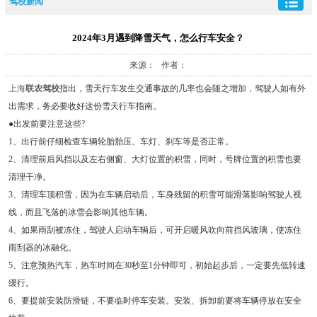
驾校新闻
2024年3月遇到降雪天气，怎么行车安全？
来源： 作者：
上海
联农驾校
指出，雪天行车发生交通事故的几率也会随之增加，驾驶人如有外
出需求，务必要收好这份雪天行车指南。
●出发前要注意这些?
1、出行前仔细检查车辆轮胎胎压、车灯、刹车等是否正常。
2、清理前后风挡以及左右侧窗、大灯位置的积雪，同时，号牌位置的积雪也要
清理干净。
3、清理车顶积雪，因为在车辆启动后，车身残留的积雪可能滑落影响驾驶人视
线，而且飞落的冰雪会影响其他车辆。
4、如果雨刮被冻住，驾驶人启动车辆后，可开启暖风吹向前挡风玻璃，使冻住
雨刮器的冰融化。
5、注意预热汽车，热车时间在30秒至1分钟即可，初始起步后，一定要先低转速
缓行。
6、要提前安装防滑链，不要临时停车安装。安装、拆卸前要将车辆停放在安全