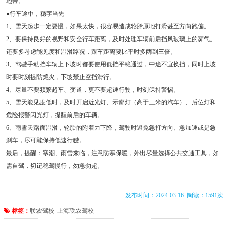
地带。
●行车途中，稳字当先
1、雪天起步一定要慢，如果太快，很容易造成轮胎原地打滑甚至方向跑偏。
2、要保持良好的视野和安全行车距离，及时处理车辆前后挡风玻璃上的雾气。
还要多考虑能见度和湿滑路况，跟车距离要比平时多两到三倍。
3、驾驶手动挡车辆上下坡时都要使用低挡平稳通过，中途不宜换挡，同时上坡
时要时刻提防熄火，下坡禁止空挡滑行。
4、尽量不要频繁超车、变道，更不要超速行驶，时刻保持警惕。
5、雪天能见度低时，及时开启近光灯、示廓灯（高于三米的汽车）、后位灯和
危险报警闪光灯，提醒前后的车辆。
6、雨雪天路面湿滑，轮胎的附着力下降，驾驶时避免急打方向、急加速或是急
刹车，尽可能保持低速行驶。
最后，提醒：寒潮、雨雪来临，注意防寒保暖，外出尽量选择公共交通工具，如
需自驾，切记稳驾慢行，勿急勿超。
发布时间：2024-03-16 阅读：1591次
标签：
联农驾校
上海联农驾校